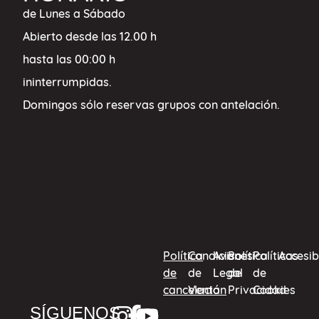
de Lunes a Sábado
Abierto desde las 12.00 h
hasta las 00:00 h
ininterrumpidas.
Domingos sólo reservas grupos con antelación.
Política
Condiciones
Aviso
Política
Políticas
Accesib
de
de
Legal
de
de
cancelación
Venta
Privacidad
Cookies
SÍGUENOS