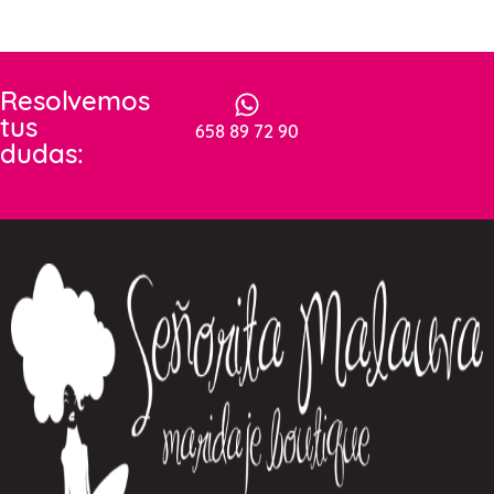
Resolvemos
tus
658 89 72 90
dudas: