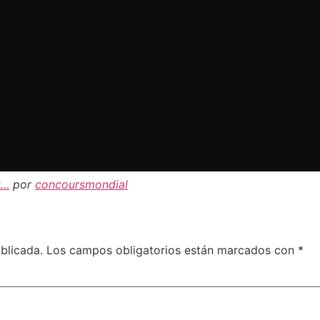
r…
por
concoursmondial
blicada.
Los campos obligatorios están marcados con
*