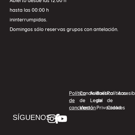
Abierto desde las 12.00 h
hasta las 00:00 h
ininterrumpidas.
Domingos sólo reservas grupos con antelación.
Política
Condiciones
Aviso
Política
Políticas
Accesib
de
de
Legal
de
de
cancelación
Venta
Privacidad
Cookies
SÍGUENOS